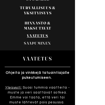
TURVALLISUUS &
YKSITYISYYS
HINNASTO &
MAKSUTAVAT
VAATETUS
SAAPUMINEN
VAATETUS
Ohjeita ja vinkkejä tatuointiajalle
pukeutumiseen.
Yleisesti:
Suosi tummia vaatteita -
muste ja veri saattavat sotkea.
Emme voi taata, että veri tai
muste lähtevät pois pesussa.