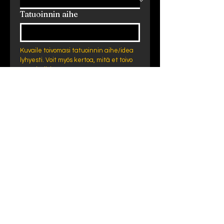
Tatuoinnin aihe
Kuvaile toivomasi tatuoinnin aihe/idea 
lyhyesti. Voit myös kertoa, mitä et toivo 
tatuointiisi.
Tatuointi-idea
Peitetatuointi
Vanhan tatuoinnin korjaustyö
Värillinen tatuointi
Musta/harmaa tatuointi
Haluan tatuointiini varjostuksia
Haluan tatuointiini vain ääriviivat
Valitse tatuointi-ideaasi parhaiten 
kuvaavat 
valintaruudut.