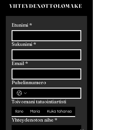
YHTEYDENOTTOLOMAKE
Etunimi
*
Sukunimi
*
Email
*
Puhelinnumero
Toivomani tatuointiartisti
Ilano
Maria
Kuka tahansa
Yhteydenoton aihe
*