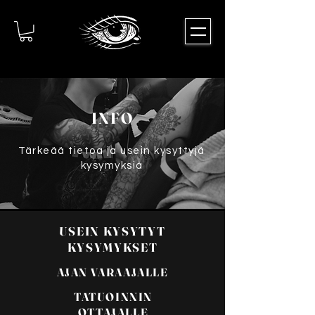
INFO
Tärkeää tietoa ja usein kysyttyjä
kysymyksiä
USEIN KYSYTYT
KYSYMYKSET
AJAN VARAAJALLE
TATUOINNIN
OTTAJALLE