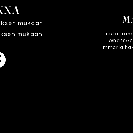
NNA
M
uksen mukaan
ksen mukaan
Instagram
WhatsAp
mmaria.ha