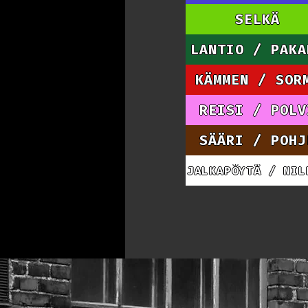
SELKÄ
LANTIO / PAKA
KÄMMEN / SOR
REISI / POLV
SÄÄRI / POHJ
JALKAPÖYTÄ / NIL