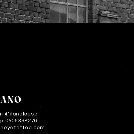
LANO
m @ilanolasse
p 0505338276
eneyetattoo.com