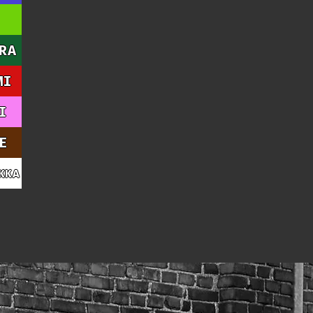
RA
MI
I
E
KKA