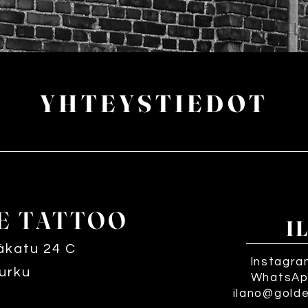
YHTEYSTIEDOT
E TATTOO
I
äkatu 24 C
Instagra
urku
WhatsAp
ilano@gold