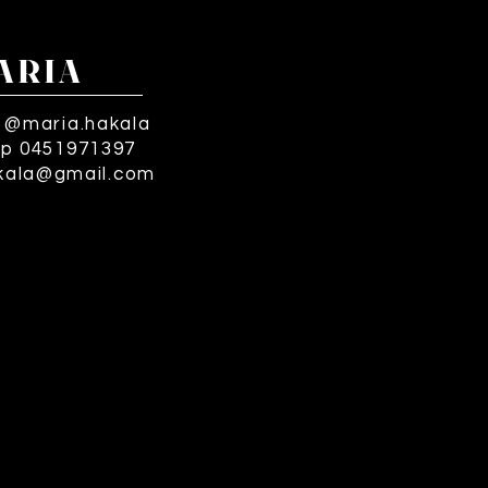
ARIA
 @maria.hakala
p 0451971397
kala@gmail.com