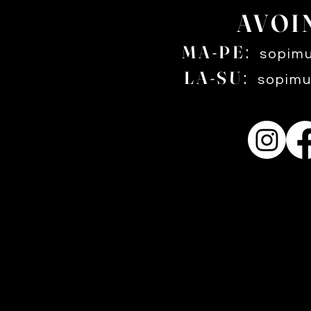
AVOI
MA-PE
:
sopim
LA-SU
:
sopimu