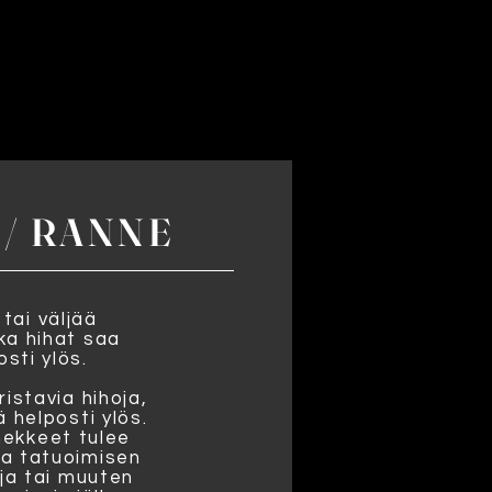
 / RANNE
tai väljää
nka hihat saa
osti ylös.
ristavia hihoja,
ä helposti ylös.
nnekkeet tulee
aa tatuoimisen
oja tai muuten