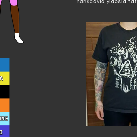
hankaavia yläosia tat
A
NNE
I