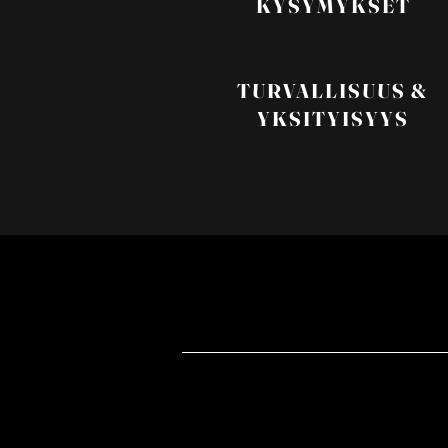
KYSYMYKSET
TURVALLISUUS &
YKSITYISYYS