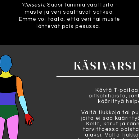
Yleisesti:
Suosi tummia vaatteita -
muste ja veri saattavat sotkea.
Emme voi taata, että veri tai muste
lähtevät pois pesussa.
KÄSIVARSI
Käytä T-paitaa 
pitkähihaista, jo
käärittyä help
Vältä tiukkoja tai pu
joita ei saa kääritty
Kello, korut ja ra
tarvittaessa poist
ajaksi.
Vältä tiukk