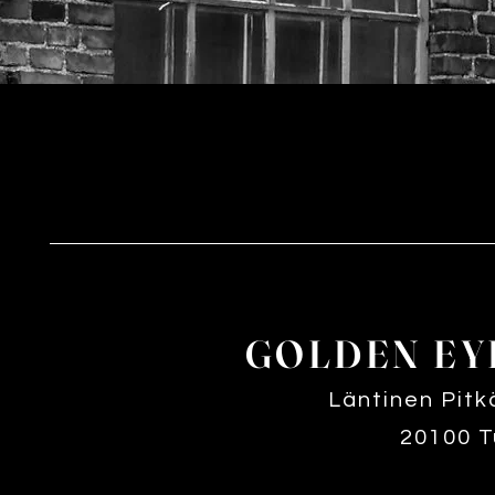
GOLDEN EY
Läntinen Pitk
20100 T