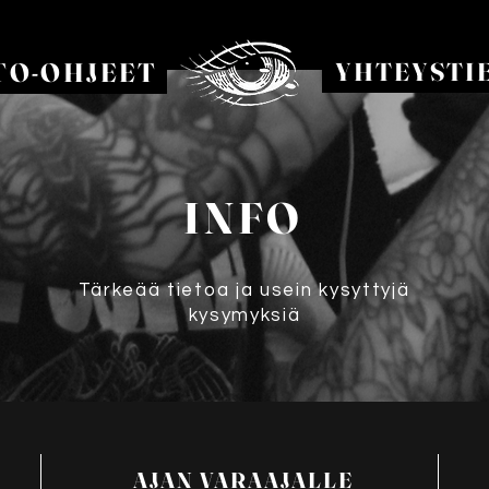
TO-OHJEET
YHTEYSTI
INFO
Tärkeää tietoa ja usein kysyttyjä
kysymyksiä
AJAN VARAAJALLE