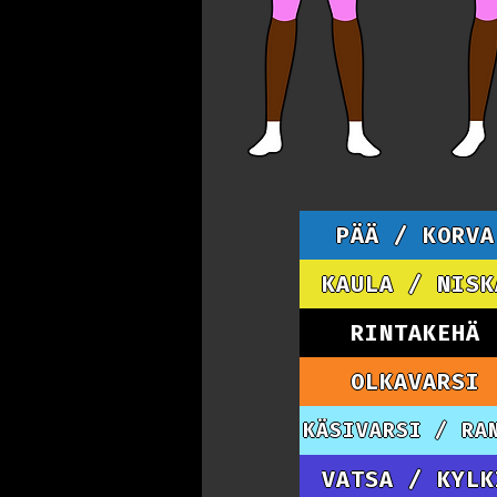
PÄÄ / KORVA
KAULA / NISK
RINTAKEHÄ
OLKAVARSI
KÄSIVARSI / RA
VATSA / KYLK