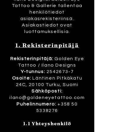
Tattoo & Gallerie tallentaa
henkilötiedot
asiakasrekisteriinsä.
Asiakastiedot ovat
luottamuksellisia.
1. Rekisterinpitäjä
Rekisterinpitäjä:
Golden Eye
Tattoo / Ilano Designs
Y-tunnus:
2542673-7
Osoite:
Läntinen Pitkäkatu
24C, 20100 Turku, Suomi
Sähköposti:
ilano@goldeneyetattoo.com
Puhelinnumero:
+358 50
5338276
1.1 Yhteyshenkilö