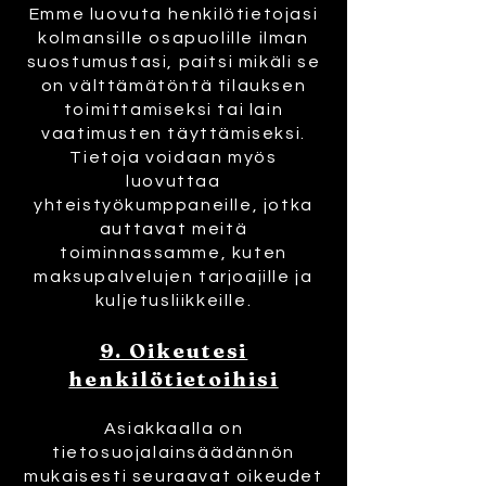
Emme luovuta henkilötietojasi
kolmansille osapuolille ilman
suostumustasi, paitsi mikäli se
on välttämätöntä tilauksen
toimittamiseksi tai lain
vaatimusten täyttämiseksi.
Tietoja voidaan myös
luovuttaa
yhteistyökumppaneille, jotka
auttavat meitä
toiminnassamme, kuten
maksupalvelujen tarjoajille ja
kuljetusliikkeille.
9. Oikeutesi
henkilötietoihisi
Asiakkaalla on
tietosuojalainsäädännön
mukaisesti seuraavat oikeudet