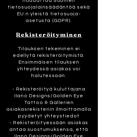
noudattaa Suomen
tietosuojalainsäädäntöä sekä
EU:n yleistä tietosuoja-
asetusta (GDPR).
Rekisteröityminen
Tilauksen tekeminen ei
edellytä rekisteröitymistä.
Ensimmäisen tilauksen
yhteydessä asiakas voi
halutessaan:
- Rekisteröityä kuluttajana
Ilano Designs/Golden Eye
Tattoo & Gallerien
asiakasrekisteriin ilmoittamalla
pyydetyt yhteystiedot
- Rekisteröityessään asiakas
antaa suostumuksensa, että
Ilano Designs/Golden Eye