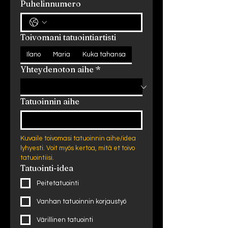
Puhelinnumero
Toivomani tatuointiartisti
Ilano
Maria
Kuka tahansa
Yhteydenoton aihe
*
Tatuoinnin aihe
Kuvaile toivomasi tatuoinnin aihe/idea 
lyhyesti. Voit myös kertoa, mitä et toivo 
tatuointiisi.
Tatuointi-idea
Peitetatuointi
Vanhan tatuoinnin korjaustyö
Värillinen tatuointi