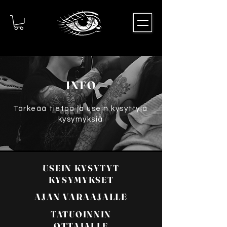
INFO
Tärkeää tietoa ja usein kysyttyjä
kysymyksiä
USEIN KYSYTYT
KYSYMYKSET
AJAN VARAAJALLE
TATUOINNIN
OTTAJALLE