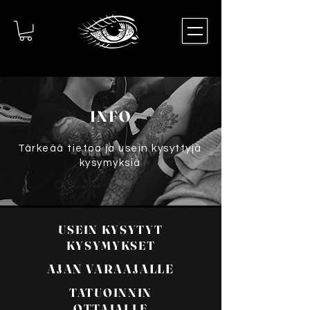
INFO
Tärkeää tietoa ja usein kysyttyjä
kysymyksiä
USEIN KYSYTYT
KYSYMYKSET
AJAN VARAAJALLE
TATUOINNIN
OTTAJALLE