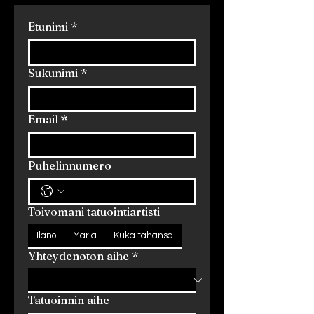
Etunimi
*
Sukunimi
*
Email
*
Puhelinnumero
Toivomani tatuointiartisti
Ilano
Maria
Kuka tahansa
Yhteydenoton aihe
*
Tatuoinnin aihe