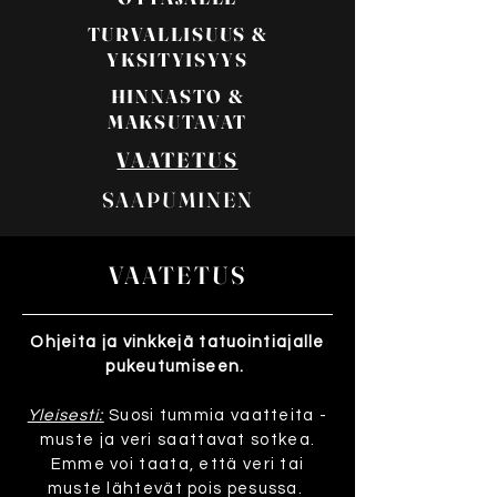
TURVALLISUUS &
YKSITYISYYS
HINNASTO &
MAKSUTAVAT
VAATETUS
SAAPUMINEN
VAATETUS
Ohjeita ja vinkkejä tatuointiajalle
pukeutumiseen.
Yleisesti:
Suosi tummia vaatteita -
muste ja veri saattavat sotkea.
Emme voi taata, että veri tai
muste lähtevät pois pesussa.