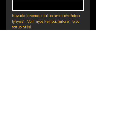
Kuvaile toivomasi tatuoinnin aihe/idea 
lyhyesti. Voit myös kertoa, mitä et toivo 
tatuointiisi.
Tatuointi-idea
Peitetatuointi
Vanhan tatuoinnin korjaustyö
Värillinen tatuointi
Musta/harmaa tatuointi
Haluan tatuointiini varjostuksia
Haluan tatuointiini vain ääriviivat
Valitse tatuointi-ideaasi parhaiten 
kuvaavat 
valintaruudut.
Toivomani tatuoinnin
kokoluokka