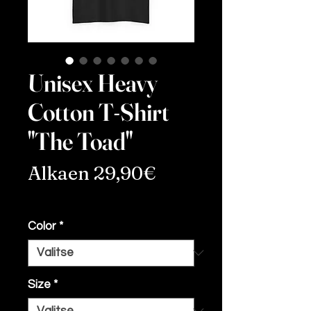
Unisex Heavy
Cotton T-Shirt
"The Toad"
Alehinta
Alkaen
29,90€
ALV Sisällytetty
Color
*
Size
*