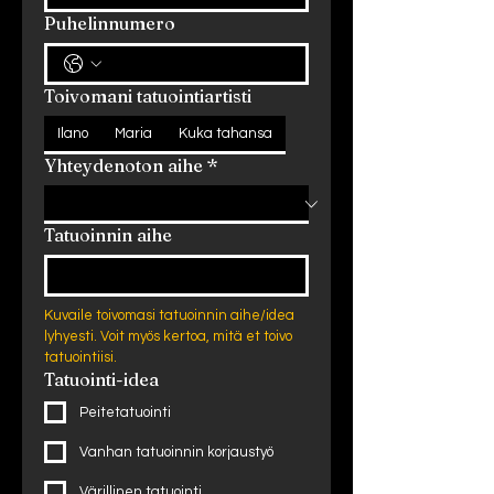
Puhelinnumero
Toivomani tatuointiartisti
Ilano
Maria
Kuka tahansa
Yhteydenoton aihe
*
Tatuoinnin aihe
Kuvaile toivomasi tatuoinnin aihe/idea 
lyhyesti. Voit myös kertoa, mitä et toivo 
tatuointiisi.
Tatuointi-idea
Peitetatuointi
Vanhan tatuoinnin korjaustyö
Värillinen tatuointi