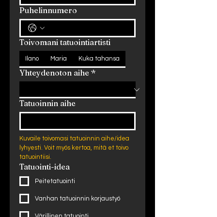
Puhelinnumero
Toivomani tatuointiartisti
Ilano
Maria
Kuka tahansa
Yhteydenoton aihe
*
Tatuoinnin aihe
Kuvaile toivomasi tatuoinnin aihe/idea 
lyhyesti. Voit myös kertoa, mitä et toivo 
tatuointiisi.
Tatuointi-idea
Peitetatuointi
Vanhan tatuoinnin korjaustyö
Värillinen tatuointi