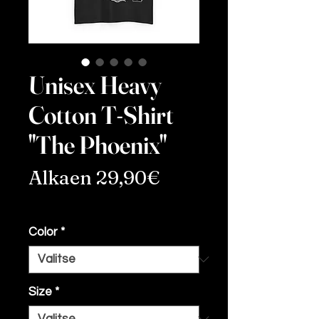
Unisex Heavy
Cotton T-Shirt
"The Phoenix"
Alehinta
Alkaen
29,90€
ALV Sisällytetty
Color
*
Size
*