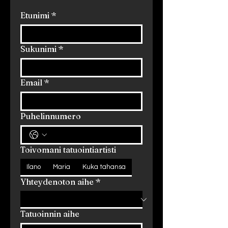
Etunimi
*
Sukunimi
*
Email
*
Puhelinnumero
Toivomani tatuointiartisti
Ilano
Maria
Kuka tahansa
Yhteydenoton aihe
*
Tatuoinnin aihe