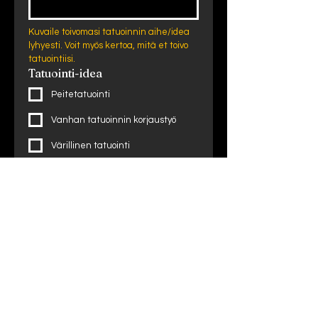
Kuvaile toivomasi tatuoinnin aihe/idea 
lyhyesti. Voit myös kertoa, mitä et toivo 
tatuointiisi.
Tatuointi-idea
Peitetatuointi
Vanhan tatuoinnin korjaustyö
Värillinen tatuointi
Musta/harmaa tatuointi
Haluan tatuointiini varjostuksia
Haluan tatuointiini vain ääriviivat
Valitse tatuointi-ideaasi parhaiten 
kuvaavat 
valintaruudut.
Toivomani tatuoinnin
kokoluokka