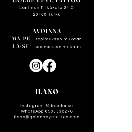
GOLDEN EYE TATTOO
Läntinen Pitkäkatu 24 C
20100 Turku
AVOINNA
MA-PE
:
sopimuksen mukaan
LA-SU
:
sopimuksen mukaan
ILANO
Instagram @ilanolasse
WhatsApp 0505338276
ilano@goldeneyetattoo.com