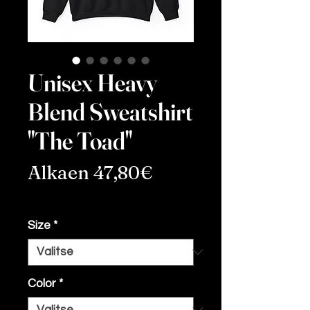
Unisex Heavy
Blend Sweatshirt
"The Toad"
Alehinta
Alkaen
47,80€
ALV Sisällytetty
Size
*
Color
*